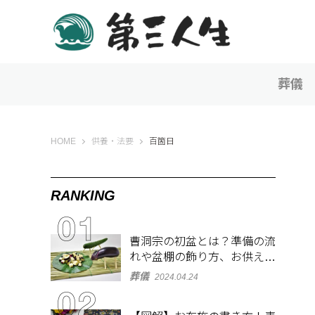
葬儀
第三人生 〜寄り道の歩き方〜
HOME
供養・法要
百箇日
RANKING
曹洞宗の初盆とは？準備の流
れや盆棚の飾り方、お供え物
を解説
葬儀
2024.04.24