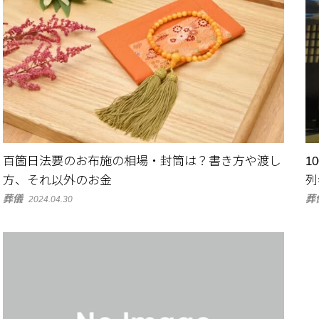
百箇日法要のお布施の相場・封筒は？書き方や渡し
1
方、それ以外のお金
列
葬儀
葬
2024.04.30