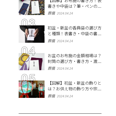
【図解】お布施の書き方！表
書きや中袋は？筆・ペンのマ
ナーとよくあるQ&A集
葬儀
2024.04.24
初盆・新盆の香典袋の選び方
と種類！表書き・中袋の書き
方、お札の入れ方も
葬儀
2024.04.24
お盆のお布施の金額相場は？
封筒の選び方・書き方・渡し
方も解説
葬儀
2024.04.24
【図解】初盆・新盆の飾りと
は？お供え物の飾り方や宗派
ごとの違いを解説！
葬儀
2024.04.24