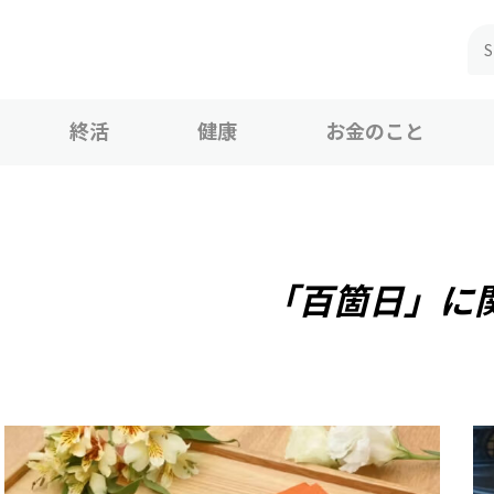
終活
健康
お金のこと
「百箇日」に