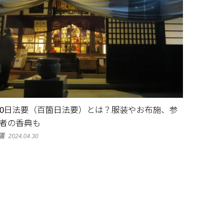
00日法要（百箇日法要）とは？服装やお布施、参
者の香典も
儀
2024.04.30