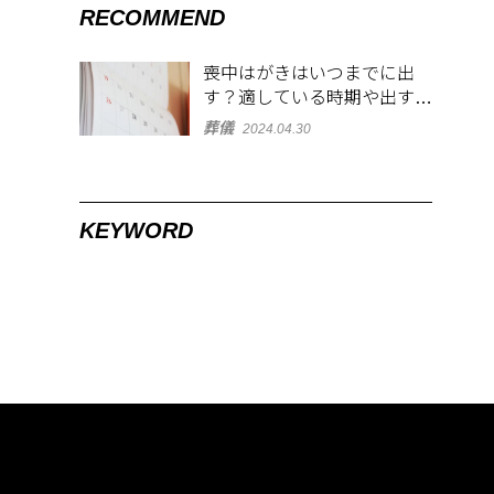
RECOMMEND
喪中はがきはいつまでに出
す？適している時期や出す範
囲を解説！
葬儀
2024.04.30
KEYWORD