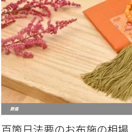
葬儀
百箇日法要のお布施の相場