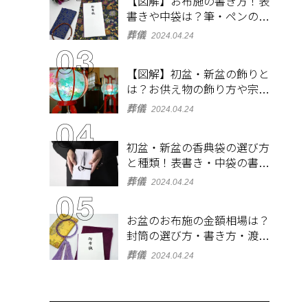
【図解】お布施の書き方！表
書きや中袋は？筆・ペンのマ
ナーとよくあるQ&A集
葬儀
2024.04.24
【図解】初盆・新盆の飾りと
は？お供え物の飾り方や宗派
ごとの違いを解説！
葬儀
2024.04.24
初盆・新盆の香典袋の選び方
と種類！表書き・中袋の書き
方、お札の入れ方も
葬儀
2024.04.24
お盆のお布施の金額相場は？
封筒の選び方・書き方・渡し
方も解説
葬儀
2024.04.24