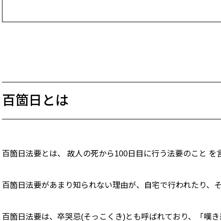
百箇日とは
百箇日法要とは、 故人の死から100日目に行う法要のこと を
百箇日法要があまり知られない理由が、自宅で行われたり、
百箇日法要は、卒哭忌(そっこくき)とも呼ばれており、「嘆