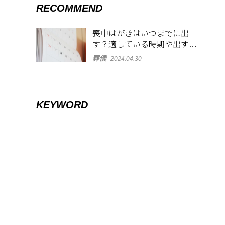
RECOMMEND
喪中はがきはいつまでに出
す？適している時期や出す範
囲を解説！
葬儀
2024.04.30
KEYWORD