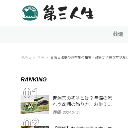
葬儀
第三人生 〜寄り道の歩き方〜
HOME
葬儀
百箇日法要のお布施の相場・封筒は？書き方や渡
RANKING
曹洞宗の初盆とは？準備の流
れや盆棚の飾り方、お供え物
を解説
葬儀
2024.04.24