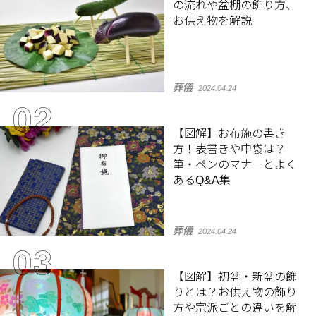
の流れや盆棚の飾り方、
お供え物を解説
葬儀
2024.04.24
【図解】お布施の書き
方！表書きや中袋は？
筆・ペンのマナーとよく
あるQ&A集
葬儀
2024.04.24
【図解】初盆・新盆の飾
りとは？お供え物の飾り
方や宗派ごとの違いを解