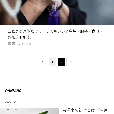
三回忌を家族だけで行ってもいい？会場・服装・食事・
お布施も解説
葬儀
2024.04.23
1
2
RANKING
曹洞宗の初盆とは？準備