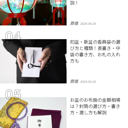
説！
葬儀
2024.04.24
初盆・新盆の香典袋の選
び方と種類！表書き・中
袋の書き方、お札の入れ
方も
葬儀
2024.04.24
お盆のお布施の金額相場
は？封筒の選び方・書き
方・渡し方も解説