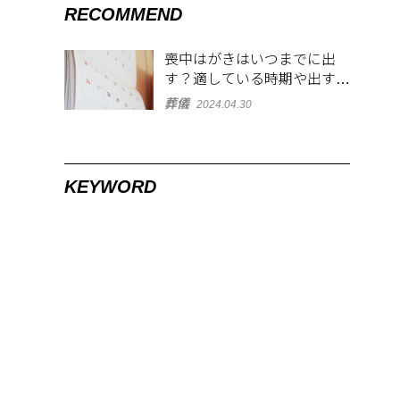
RECOMMEND
喪中はがきはいつまでに出
す？適している時期や出す範
囲を解説！
葬儀
2024.04.30
KEYWORD