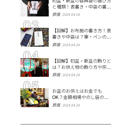
初盆・新盆の香典袋の選び方
と種類！表書き・中袋の書き
方、お札の入れ方も
葬儀
2024.04.24
【図解】お布施の書き方！表
書きや中袋は？筆・ペンのマ
ナーとよくあるQ&A集
葬儀
2024.04.24
【図解】初盆・新盆の飾りと
は？お供え物の飾り方や宗派
ごとの違いを解説！
葬儀
2024.04.24
お盆のお供えはお金でも
OK？金額相場やのし袋の書
き方も解説
葬儀
2024.04.24