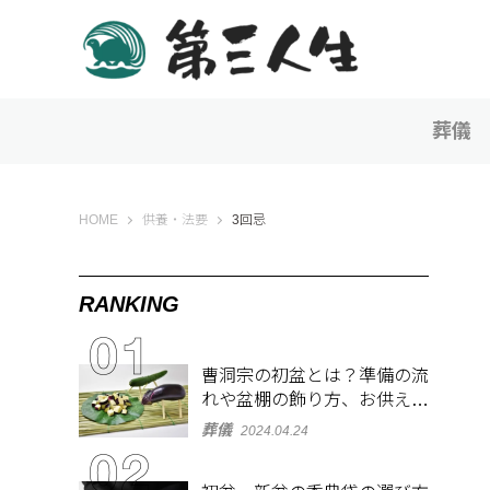
葬儀
第三人生 〜寄り道の歩き方〜
HOME
供養・法要
3回忌
RANKING
曹洞宗の初盆とは？準備の流
れや盆棚の飾り方、お供え物
を解説
葬儀
2024.04.24