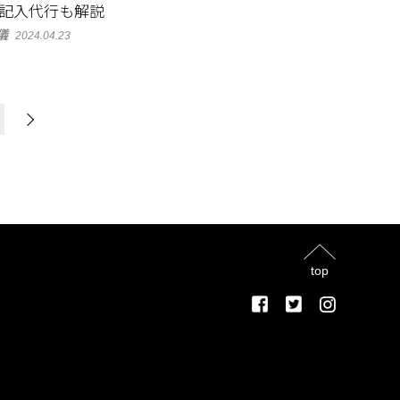
記入代行も解説
儀
2024.04.23
top