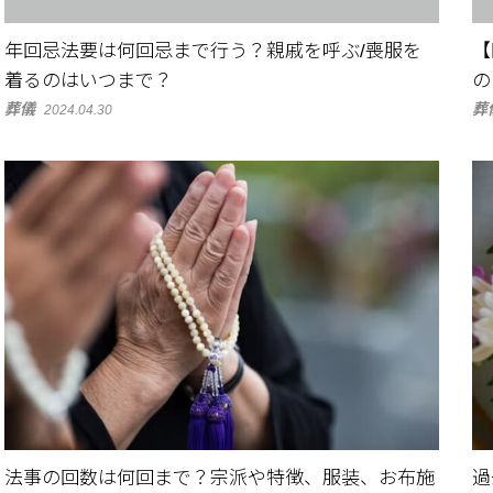
年回忌法要は何回忌まで行う？親戚を呼ぶ/喪服を
【
着るのはいつまで？
の
葬儀
葬
2024.04.30
法事の回数は何回まで？宗派や特徴、服装、お布施
過