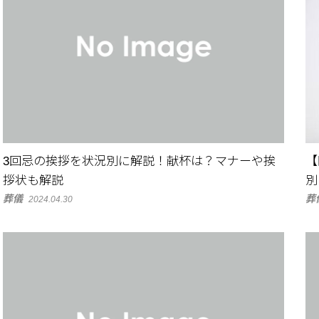
3回忌の挨拶を状況別に解説！献杯は？マナーや挨
【
拶状も解説
別
葬儀
葬
2024.04.30