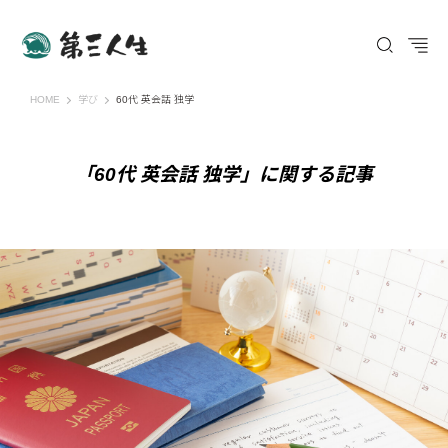
第三人生 〜寄り道の歩き方〜
HOME
学び
60代 英会話 独学
「60代 英会話 独学」に関する記事