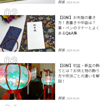
葬儀
2024.04.24
【図解】お布施の書き
方！表書きや中袋は？
筆・ペンのマナーとよく
あるQ&A集
葬儀
2024.04.24
【図解】初盆・新盆の飾
りとは？お供え物の飾り
方や宗派ごとの違いを解
説！
葬儀
2024.04.24