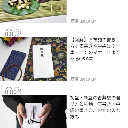
葬儀
2024.04.24
【図解】お布施の書き
方！表書きや中袋は？
筆・ペンのマナーとよく
あるQ&A集
葬儀
2024.04.24
初盆・新盆の香典袋の選
び方と種類！表書き・中
袋の書き方、お札の入れ
方も