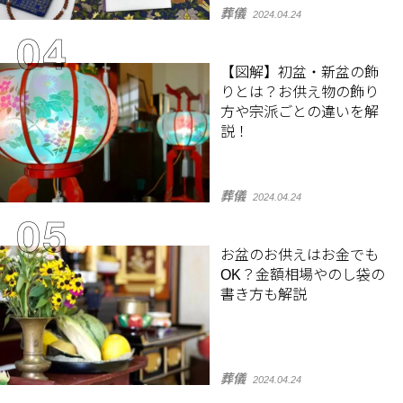
葬儀
2024.04.24
【図解】初盆・新盆の飾
りとは？お供え物の飾り
方や宗派ごとの違いを解
説！
葬儀
2024.04.24
お盆のお供えはお金でも
OK？金額相場やのし袋の
書き方も解説
葬儀
2024.04.24