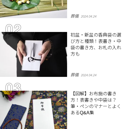
葬儀
2024.04.24
初盆・新盆の香典袋の選
び方と種類！表書き・中
袋の書き方、お札の入れ
方も
葬儀
2024.04.24
【図解】お布施の書き
方！表書きや中袋は？
筆・ペンのマナーとよく
あるQ&A集