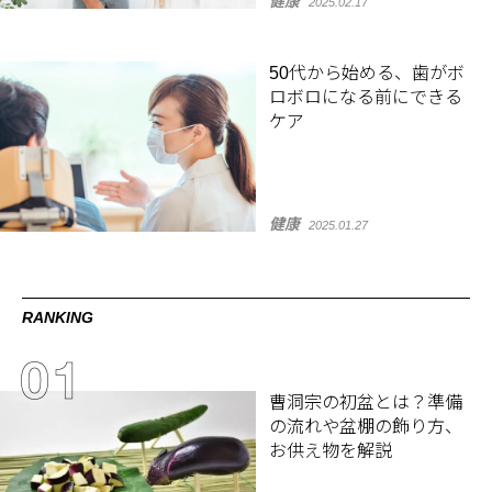
健康
2025.02.17
50代から始める、歯がボ
ロボロになる前にできる
ケア
健康
2025.01.27
RANKING
曹洞宗の初盆とは？準備
の流れや盆棚の飾り方、
お供え物を解説