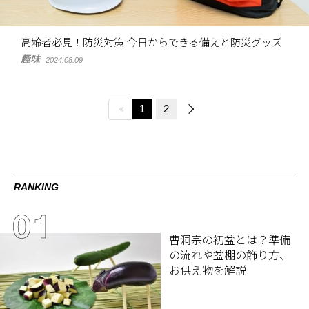
高齢者必見！防災対策 今日からできる備えと防災グッズ
趣味
2024.08.09
1
2
RANKING
曹洞宗の初盆とは？準備
の流れや盆棚の飾り方、
お供え物を解説