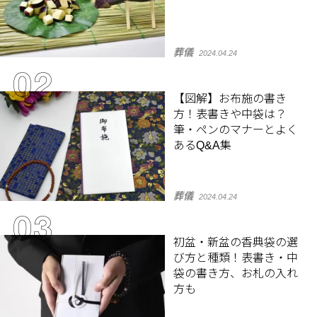
葬儀
2024.04.24
【図解】お布施の書き
方！表書きや中袋は？
筆・ペンのマナーとよく
あるQ&A集
葬儀
2024.04.24
初盆・新盆の香典袋の選
び方と種類！表書き・中
袋の書き方、お札の入れ
方も