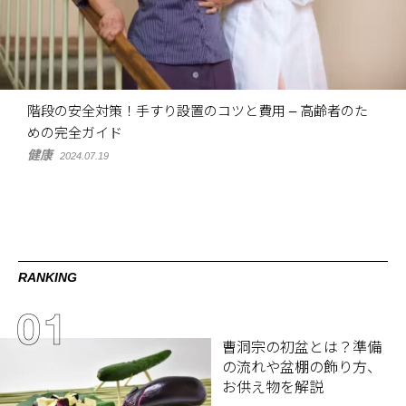
階段の安全対策！手すり設置のコツと費用 – 高齢者のた
めの完全ガイド
健康
2024.07.19
RANKING
曹洞宗の初盆とは？準備
の流れや盆棚の飾り方、
お供え物を解説