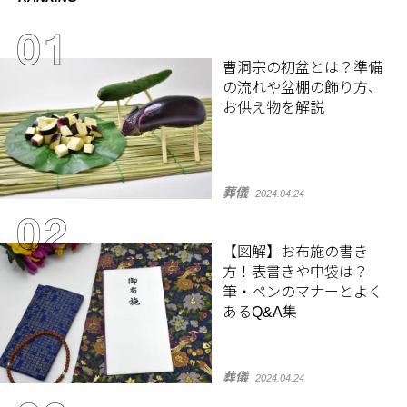
曹洞宗の初盆とは？準備
の流れや盆棚の飾り方、
お供え物を解説
葬儀
2024.04.24
【図解】お布施の書き
方！表書きや中袋は？
筆・ペンのマナーとよく
あるQ&A集
葬儀
2024.04.24