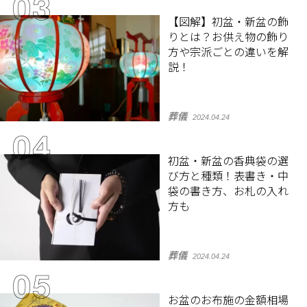
【図解】初盆・新盆の飾
りとは？お供え物の飾り
方や宗派ごとの違いを解
説！
葬儀
2024.04.24
初盆・新盆の香典袋の選
び方と種類！表書き・中
袋の書き方、お札の入れ
方も
葬儀
2024.04.24
お盆のお布施の金額相場