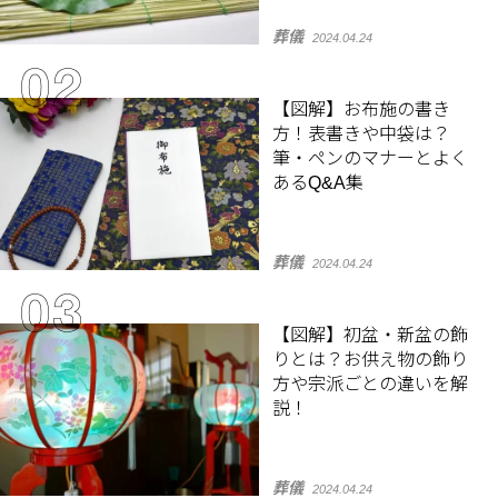
葬儀
2024.04.24
【図解】お布施の書き
方！表書きや中袋は？
筆・ペンのマナーとよく
あるQ&A集
葬儀
2024.04.24
【図解】初盆・新盆の飾
りとは？お供え物の飾り
方や宗派ごとの違いを解
説！
葬儀
2024.04.24