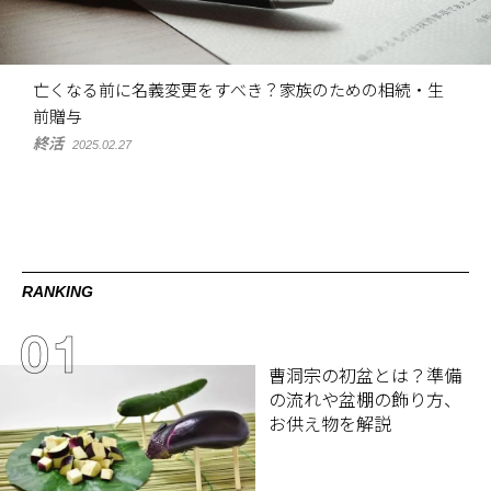
亡くなる前に名義変更をすべき？家族のための相続・生
前贈与
終活
2025.02.27
RANKING
曹洞宗の初盆とは？準備
の流れや盆棚の飾り方、
お供え物を解説