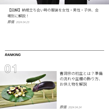
【図解】納棺立ち会い時の服装を女性・男性・子供、会
場別に解説！
葬儀
2024.04.23
RANKING
曹洞宗の初盆とは？準備
の流れや盆棚の飾り方、
お供え物を解説
葬儀
2024.04.24