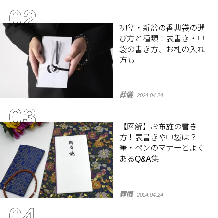
初盆・新盆の香典袋の選
び方と種類！表書き・中
袋の書き方、お札の入れ
方も
葬儀
2024.04.24
【図解】お布施の書き
方！表書きや中袋は？
筆・ペンのマナーとよく
あるQ&A集
葬儀
2024.04.24