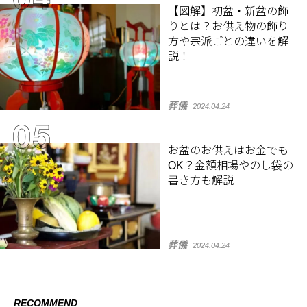
【図解】初盆・新盆の飾
りとは？お供え物の飾り
方や宗派ごとの違いを解
説！
葬儀
2024.04.24
お盆のお供えはお金でも
OK？金額相場やのし袋の
書き方も解説
葬儀
2024.04.24
RECOMMEND