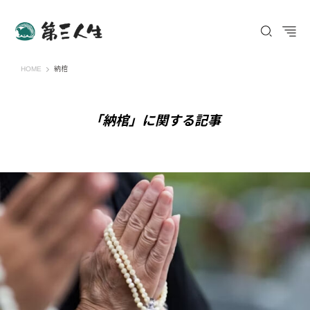
第三人生 〜寄り道の歩き方〜
HOME
納棺
「納棺」に関する記事