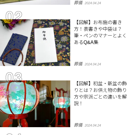
葬儀
2024.04.24
【図解】お布施の書き
方！表書きや中袋は？
筆・ペンのマナーとよく
あるQ&A集
葬儀
2024.04.24
【図解】初盆・新盆の飾
りとは？お供え物の飾り
方や宗派ごとの違いを解
説！
葬儀
2024.04.24