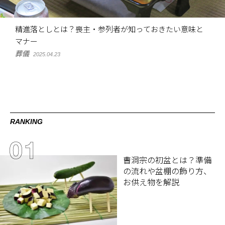
精進落としとは？喪主・参列者が知っておきたい意味と
マナー
葬儀
2025.04.23
RANKING
曹洞宗の初盆とは？準備
の流れや盆棚の飾り方、
お供え物を解説