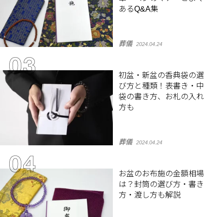
あるQ&A集
葬儀
2024.04.24
初盆・新盆の香典袋の選
び方と種類！表書き・中
袋の書き方、お札の入れ
方も
葬儀
2024.04.24
お盆のお布施の金額相場
は？封筒の選び方・書き
方・渡し方も解説