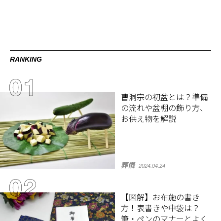
RANKING
曹洞宗の初盆とは？準備
の流れや盆棚の飾り方、
お供え物を解説
葬儀
2024.04.24
【図解】お布施の書き
方！表書きや中袋は？
筆・ペンのマナーとよく