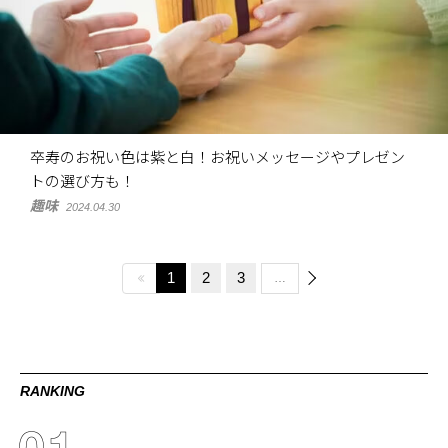
卒寿のお祝い色は紫と白！お祝いメッセージやプレゼン
トの選び方も！
趣味
2024.04.30
1
2
3
…
RANKING