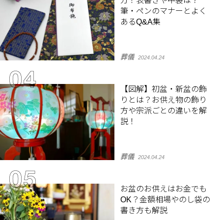
方！表書きや中袋は？
筆・ペンのマナーとよく
あるQ&A集
葬儀
2024.04.24
【図解】初盆・新盆の飾
りとは？お供え物の飾り
方や宗派ごとの違いを解
説！
葬儀
2024.04.24
お盆のお供えはお金でも
OK？金額相場やのし袋の
書き方も解説