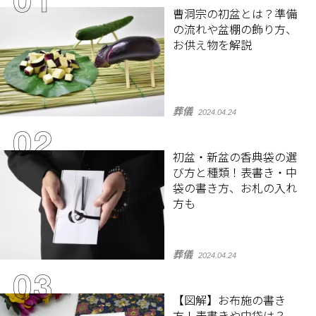
曹洞宗の初盆とは？準備
の流れや盆棚の飾り方、
お供え物を解説
葬儀
2024.04.24
初盆・新盆の香典袋の選
び方と種類！表書き・中
袋の書き方、お札の入れ
方も
葬儀
2024.04.24
【図解】お布施の書き