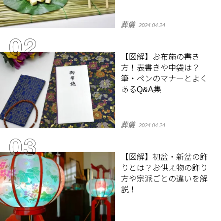
葬儀
2024.04.24
【図解】お布施の書き
方！表書きや中袋は？
筆・ペンのマナーとよく
あるQ&A集
葬儀
2024.04.24
【図解】初盆・新盆の飾
りとは？お供え物の飾り
方や宗派ごとの違いを解
説！