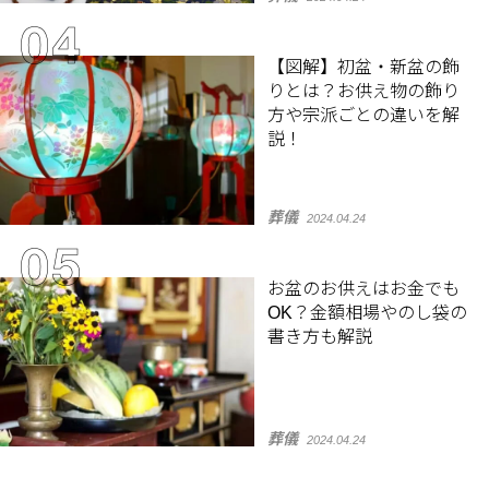
【図解】初盆・新盆の飾
りとは？お供え物の飾り
方や宗派ごとの違いを解
説！
葬儀
2024.04.24
お盆のお供えはお金でも
OK？金額相場やのし袋の
書き方も解説
葬儀
2024.04.24