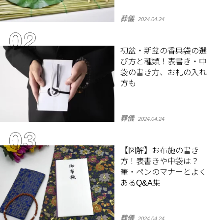
葬儀
2024.04.24
初盆・新盆の香典袋の選
び方と種類！表書き・中
袋の書き方、お札の入れ
方も
葬儀
2024.04.24
【図解】お布施の書き
方！表書きや中袋は？
筆・ペンのマナーとよく
あるQ&A集
葬儀
2024.04.24