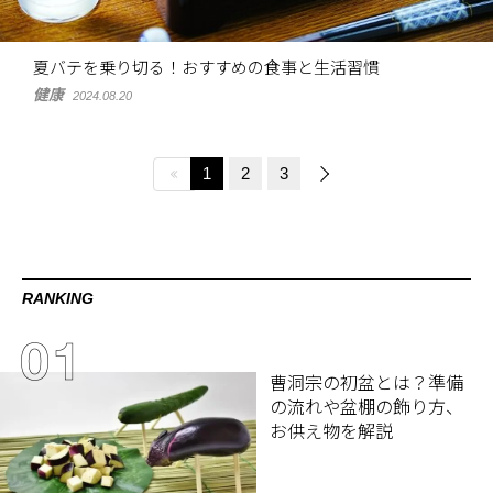
夏バテを乗り切る！おすすめの食事と生活習慣
健康
2024.08.20
1
2
3
RANKING
曹洞宗の初盆とは？準備
の流れや盆棚の飾り方、
お供え物を解説