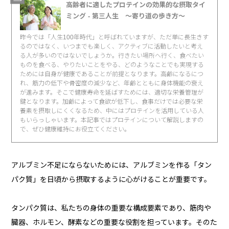
高齢者に適したプロテインの効果的な摂取タイ
ミング - 第三人生 〜寄り道の歩き方〜
昨今では「人生100年時代」と呼ばれていますが、ただ単に長生きす
るのではなく、いつまでも楽しく、アクティブに活動したいと考え
る人が多いのではないでしょうか。行きたい場所へ行く、食べたい
ものを食べる、やりたいことをやる、どのようなことでも実現する
ためには自身が健康であることが前提となります。高齢になるにつ
れ、筋力の低下や骨密度の減少など、年齢とともに身体機能の衰え
が進みます。そこで健康寿命を延ばすためには、適切な栄養管理が
鍵となります。加齢によって食欲が低下し、食事だけでは必要な栄
養素を摂取しにくくなるため、中にはプロテインを活用している人
もいらっしゃいます。本記事ではプロテインについて解説しますの
で、ぜひ健康維持にお役立てください。
アルブミン不足にならないためには、アルブミンを作る「タン
パク質」を日頃から摂取するように心がけることが重要です。
タンパク質は、私たちの身体の重要な構成要素であり、筋肉や
臓器、ホルモン、酵素などの重要な役割を担っています。そのた