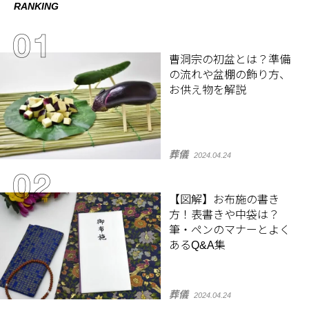
RANKING
曹洞宗の初盆とは？準備
の流れや盆棚の飾り方、
お供え物を解説
葬儀
2024.04.24
【図解】お布施の書き
方！表書きや中袋は？
筆・ペンのマナーとよく
あるQ&A集
葬儀
2024.04.24