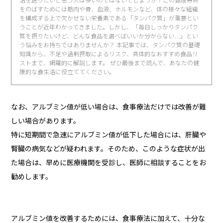
活を送りたいと思う人は多いのではないでしょうか？この健康寿命
をのばすためには筋肉や骨、血液、ホルモンなど、体の様々な組織
を構成する上で欠かせない栄養素である「タンパク質」が重要とい
うことが近年わかってきました。しかし、「毎日しっかりタンパク
質を摂りたいけど、どんな食品を選べばいいか分からない…」とい
う悩みをお持ちではありませんか？ 本記事では、タンパク質の基礎
知識から、不足や過剰摂取によるリスク、具体的なおすすめ食品リ
ストまで、網羅的に解説します。 ぜひ最後まで読んで、あなたの健
康的な食生活に役立ててください。
なお、アルブミン値が低い場合は、食事療法だけでは改善が難
しい場合があります。
特に短期間で急速にアルブミン値が低下した場合には、肝臓や
腎臓の病気などが疑われます。そのため、このような症状が出
た場合は、早めに医療機関を受診し、医師に相談することをお
勧めします。
アルブミン値を改善するためには、食事療法に加えて、十分な