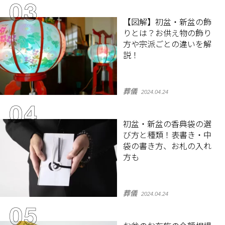
【図解】初盆・新盆の飾
りとは？お供え物の飾り
方や宗派ごとの違いを解
説！
葬儀
2024.04.24
初盆・新盆の香典袋の選
び方と種類！表書き・中
袋の書き方、お札の入れ
方も
葬儀
2024.04.24