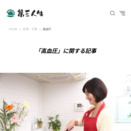
第三人生 〜寄り道の歩き方〜
HOME
食事・栄養
高血圧
「高血圧」に関する記事