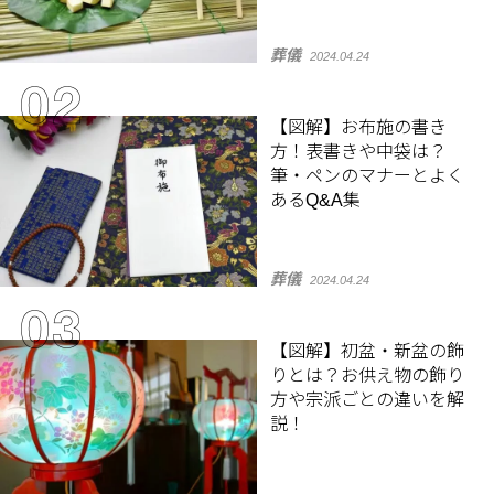
葬儀
2024.04.24
【図解】お布施の書き
方！表書きや中袋は？
筆・ペンのマナーとよく
あるQ&A集
葬儀
2024.04.24
【図解】初盆・新盆の飾
りとは？お供え物の飾り
方や宗派ごとの違いを解
説！