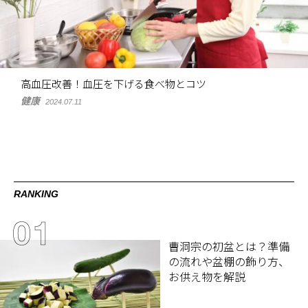
高血圧改善！血圧を下げる食べ物とコツ
健康
2024.07.11
RANKING
曹洞宗の初盆とは？準備
の流れや盆棚の飾り方、
お供え物を解説