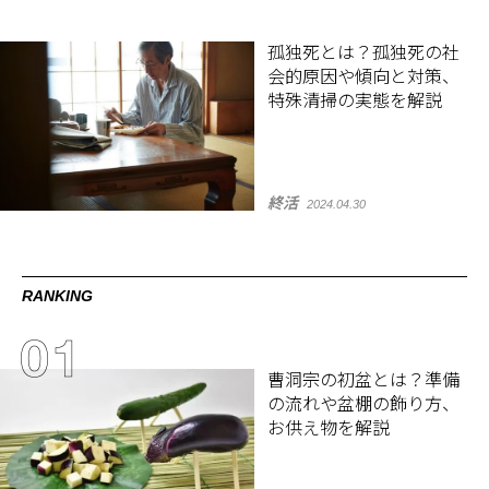
孤独死とは？孤独死の社
会的原因や傾向と対策、
特殊清掃の実態を解説
終活
2024.04.30
RANKING
曹洞宗の初盆とは？準備
の流れや盆棚の飾り方、
お供え物を解説