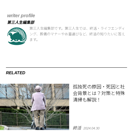
writer profile
第三人生編集部
第三人生編集部です。第三人生では、終活・ライフエンディ
ング、葬儀のマナーやお墓選びなど、終活の知りたいに答え
ます。
RELATED
孤独死の原因・死因と社
会背景とは？対策と特殊
清掃も解説！
終活
2024.04.30