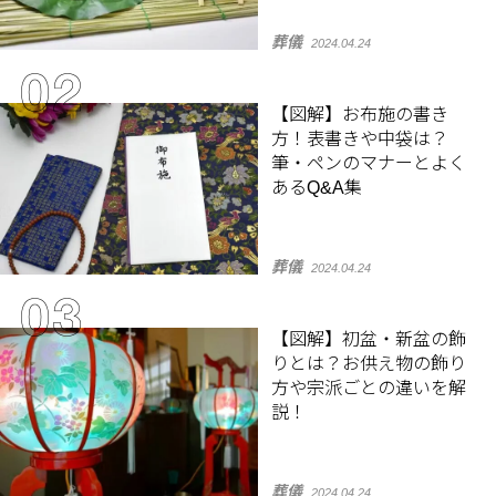
葬儀
2024.04.24
【図解】お布施の書き
方！表書きや中袋は？
筆・ペンのマナーとよく
あるQ&A集
葬儀
2024.04.24
【図解】初盆・新盆の飾
りとは？お供え物の飾り
方や宗派ごとの違いを解
説！
葬儀
2024.04.24