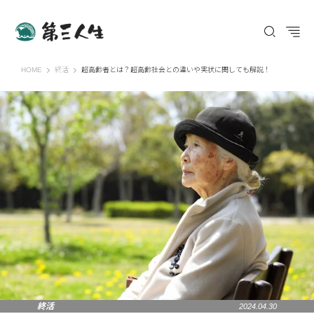
第三人生 〜寄り道の歩き方〜
HOME
終活
超高齢者とは？超高齢社会との違いや実状に関しても解説！
終活
2024.04.30