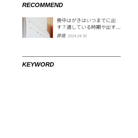
RECOMMEND
喪中はがきはいつまでに出
す？適している時期や出す範
囲を解説！
葬儀
2024.04.30
KEYWORD