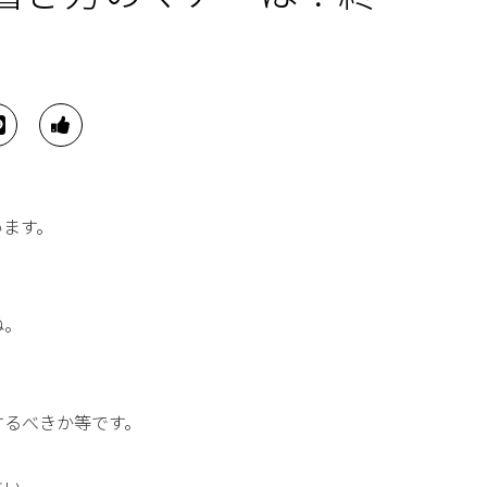
います。
ね。
するべきか等です。