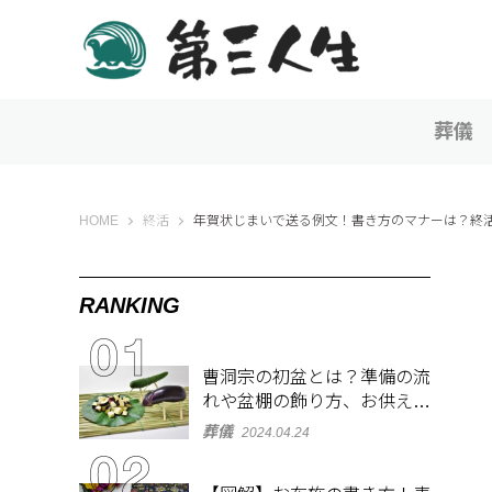
葬儀
第三人生 〜寄り道の歩き方〜
HOME
終活
年賀状じまいで送る例文！書き方のマナーは？終
RANKING
曹洞宗の初盆とは？準備の流
れや盆棚の飾り方、お供え物
を解説
葬儀
2024.04.24