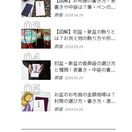
【図解】お布施の書き方！表
書きや中袋は？筆・ペンのマ
ナーとよくあるQ&A集
葬儀
2024.04.24
【図解】初盆・新盆の飾りと
は？お供え物の飾り方や宗派
ごとの違いを解説！
葬儀
2024.04.24
初盆・新盆の香典袋の選び方
と種類！表書き・中袋の書き
方、お札の入れ方も
葬儀
2024.04.24
お盆のお布施の金額相場は？
封筒の選び方・書き方・渡し
方も解説
葬儀
2024.04.24