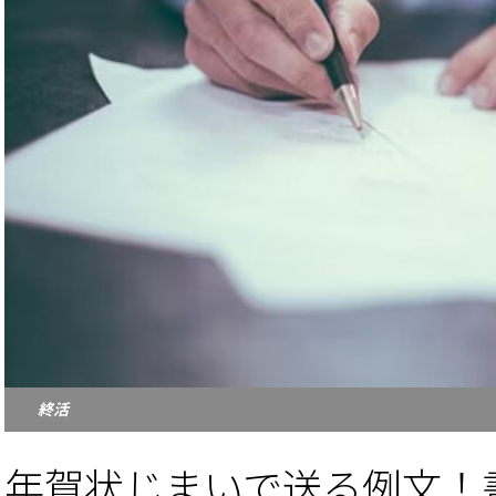
終活
年賀状じまいで送る例文！