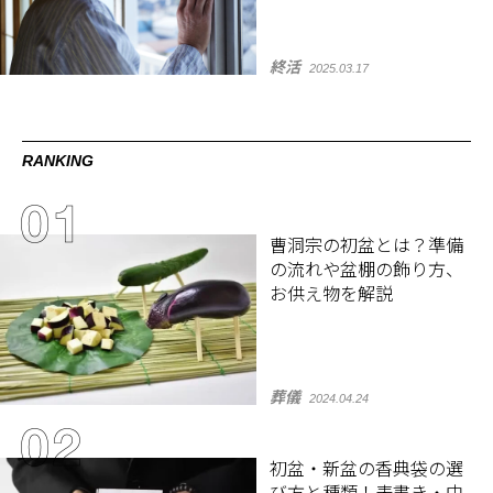
終活
2025.03.17
RANKING
曹洞宗の初盆とは？準備
の流れや盆棚の飾り方、
お供え物を解説
葬儀
2024.04.24
初盆・新盆の香典袋の選