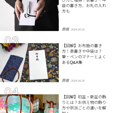
び方と種類！表書き・中
袋の書き方、お札の入れ
方も
葬儀
2024.04.24
【図解】お布施の書き
方！表書きや中袋は？
筆・ペンのマナーとよく
あるQ&A集
葬儀
2024.04.24
【図解】初盆・新盆の飾
りとは？お供え物の飾り
方や宗派ごとの違いを解