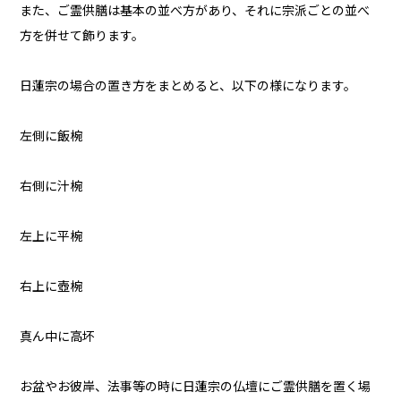
また、ご霊供膳は基本の並べ方があり、それに宗派ごとの並べ
方を併せて飾ります。
日蓮宗の場合の置き方をまとめると、以下の様になります。
左側に飯椀
右側に汁椀
左上に平椀
右上に壺椀
真ん中に高坏
お盆やお彼岸、法事等の時に日蓮宗の仏壇にご霊供膳を置く場