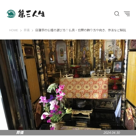
第三人生 〜寄り道の歩き方〜
HOME
葬儀
日蓮宗の仏壇の選び方！仏具・位牌の飾り方や向き、作法など解説
葬儀
2024.04.30