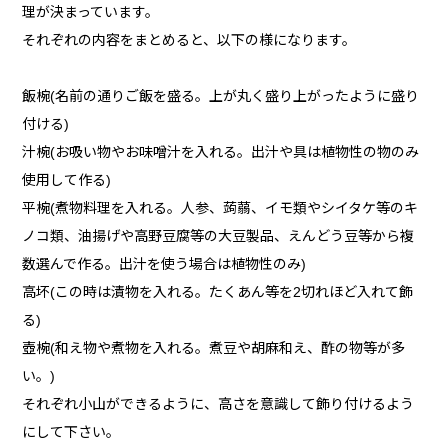
理が決まっています。
それぞれの内容をまとめると、以下の様になります。
飯椀(名前の通りご飯を盛る。上が丸く盛り上がったように盛り
付ける)
汁椀(お吸い物やお味噌汁を入れる。出汁や具は植物性の物のみ
使用して作る)
平椀(煮物料理を入れる。人参、蒟蒻、イモ類やシイタケ等のキ
ノコ類、油揚げや高野豆腐等の大豆製品、えんどう豆等から複
数選んで作る。出汁を使う場合は植物性のみ)
高坏(この時は漬物を入れる。たくあん等を2切れほど入れて飾
る)
壺椀(和え物や煮物を入れる。煮豆や胡麻和え、酢の物等が多
い。)
それぞれ小山ができるように、高さを意識して飾り付けるよう
にして下さい。