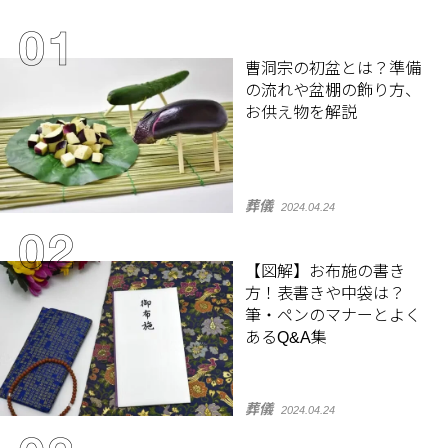
曹洞宗の初盆とは？準備
の流れや盆棚の飾り方、
お供え物を解説
葬儀
2024.04.24
【図解】お布施の書き
方！表書きや中袋は？
筆・ペンのマナーとよく
あるQ&A集
葬儀
2024.04.24