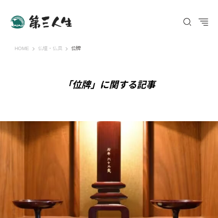
第三人生 〜寄り道の歩き方〜
HOME
仏壇・仏具
位牌
「位牌」に関する記事