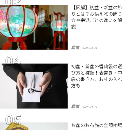
【図解】初盆・新盆の飾
りとは？お供え物の飾り
方や宗派ごとの違いを解
説！
葬儀
2024.04.24
初盆・新盆の香典袋の選
び方と種類！表書き・中
袋の書き方、お札の入れ
方も
葬儀
2024.04.24
お盆のお布施の金額相場