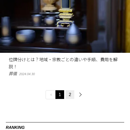
位牌分けとは？地域・宗教ごとの違いや手順、費用を解
説！
葬儀
2024.04.30
1
2
RANKING