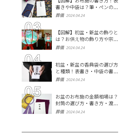
【図解】お布施の書き方！表
書きや中袋は？筆・ペンのマ
ナーとよくあるQ&A集
葬儀
2024.04.24
【図解】初盆・新盆の飾りと
は？お供え物の飾り方や宗派
ごとの違いを解説！
葬儀
2024.04.24
初盆・新盆の香典袋の選び方
と種類！表書き・中袋の書き
方、お札の入れ方も
葬儀
2024.04.24
お盆のお布施の金額相場は？
封筒の選び方・書き方・渡し
方も解説
葬儀
2024.04.24