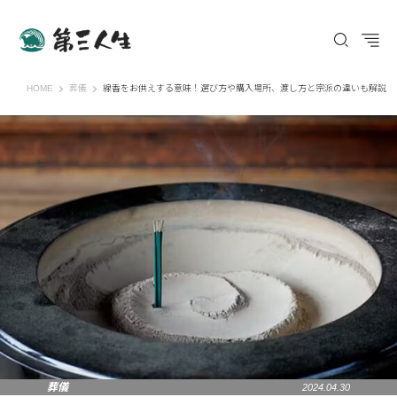
第三人生 〜寄り道の歩き方〜
HOME
葬儀
線香をお供えする意味！選び方や購入場所、渡し方と宗派の違いも解説
葬儀
2024.04.30