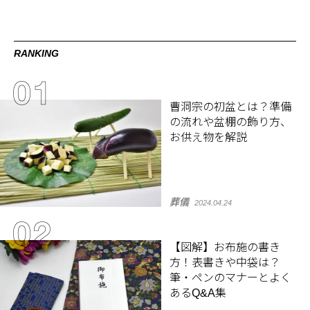
RANKING
曹洞宗の初盆とは？準備
の流れや盆棚の飾り方、
お供え物を解説
葬儀
2024.04.24
【図解】お布施の書き
方！表書きや中袋は？
筆・ペンのマナーとよく
あるQ&A集