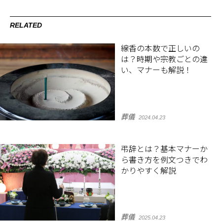
RELATED
線香の本数で正しいの
は？時期や宗教ごとの違
い、マナーも解説！
葬儀
2024.04.23
弔辞とは？基本マナーか
ら書き方を例文つきでわ
かりやすく解説
葬儀
2025.04.23