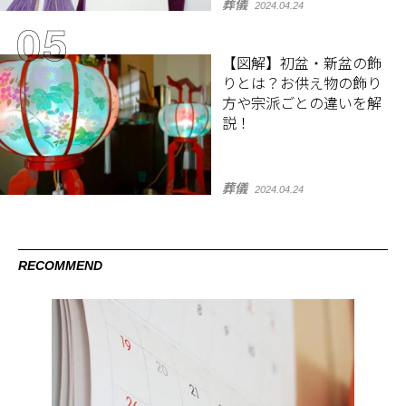
葬儀
2024.04.24
【図解】初盆・新盆の飾
りとは？お供え物の飾り
方や宗派ごとの違いを解
説！
葬儀
2024.04.24
RECOMMEND