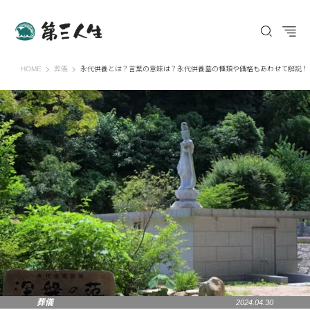
第三人生 〜寄り道の歩き方〜
HOME
葬儀
永代供養とは？言葉の意味は？永代供養墓の種類や価格もあわせて解説！
葬儀
2024.04.30