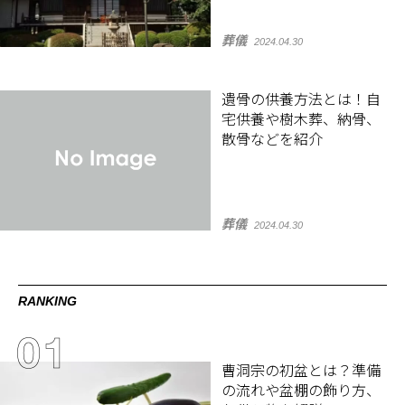
葬儀
2024.04.30
遺骨の供養方法とは！自
宅供養や樹木葬、納骨、
散骨などを紹介
葬儀
2024.04.30
RANKING
曹洞宗の初盆とは？準備
の流れや盆棚の飾り方、