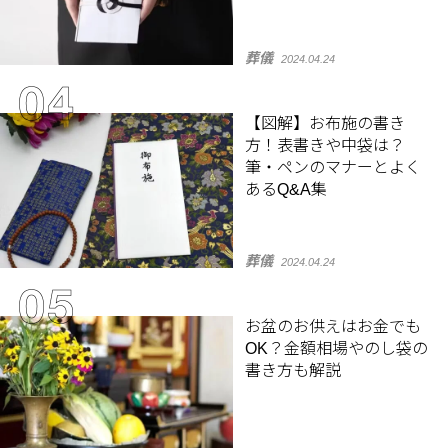
葬儀
2024.04.24
【図解】お布施の書き
方！表書きや中袋は？
筆・ペンのマナーとよく
あるQ&A集
葬儀
2024.04.24
お盆のお供えはお金でも
OK？金額相場やのし袋の
書き方も解説