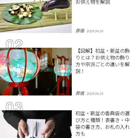
お供え物を解説
葬儀
2024.04.24
【図解】初盆・新盆の飾
りとは？お供え物の飾り
方や宗派ごとの違いを解
説！
葬儀
2024.04.24
初盆・新盆の香典袋の選
び方と種類！表書き・中
袋の書き方、お札の入れ
方も