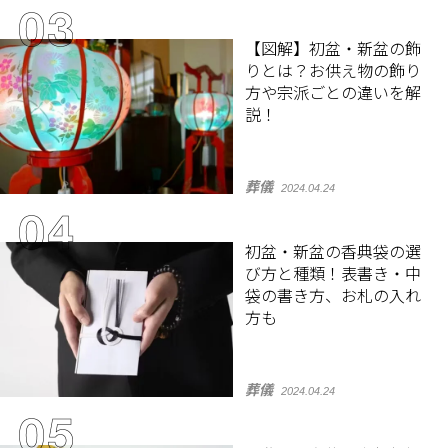
【図解】初盆・新盆の飾
りとは？お供え物の飾り
方や宗派ごとの違いを解
説！
葬儀
2024.04.24
初盆・新盆の香典袋の選
び方と種類！表書き・中
袋の書き方、お札の入れ
方も
葬儀
2024.04.24