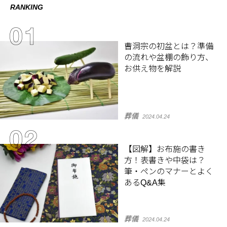
RANKING
曹洞宗の初盆とは？準備
の流れや盆棚の飾り方、
お供え物を解説
葬儀
2024.04.24
【図解】お布施の書き
方！表書きや中袋は？
筆・ペンのマナーとよく
あるQ&A集
葬儀
2024.04.24