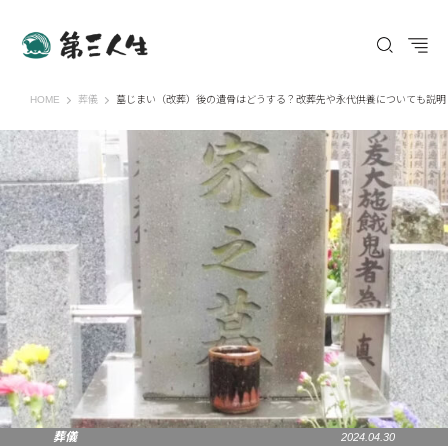
第三人生 〜寄り道の歩き方〜
HOME
葬儀
墓じまい（改葬）後の遺骨はどうする？改葬先や永代供養についても説明
葬儀
2024.04.30