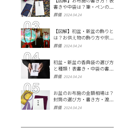
【図解】お布施の書き方！表
書きや中袋は？筆・ペンのマ
ナーとよくあるQ&A集
葬儀
2024.04.24
【図解】初盆・新盆の飾りと
は？お供え物の飾り方や宗派
ごとの違いを解説！
葬儀
2024.04.24
初盆・新盆の香典袋の選び方
と種類！表書き・中袋の書き
方、お札の入れ方も
葬儀
2024.04.24
お盆のお布施の金額相場は？
封筒の選び方・書き方・渡し
方も解説
葬儀
2024.04.24