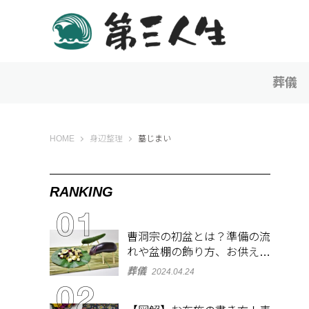
葬儀
第三人生 〜寄り道の歩き方〜
HOME
身辺整理
墓じまい
RANKING
曹洞宗の初盆とは？準備の流
れや盆棚の飾り方、お供え物
を解説
葬儀
2024.04.24