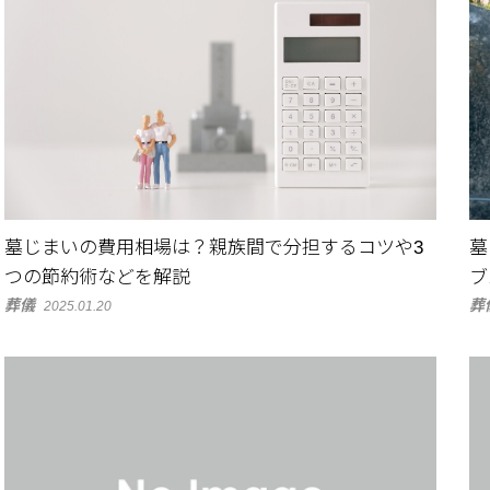
墓じまいの費用相場は？親族間で分担するコツや3
墓
つの節約術などを解説
ブ
葬儀
葬
2025.01.20