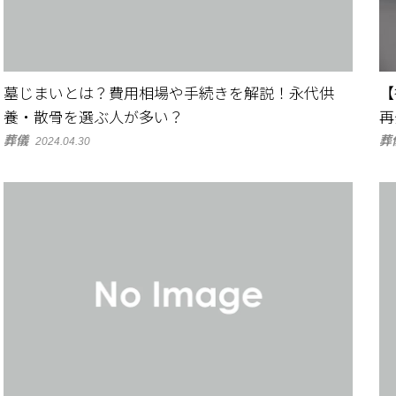
墓じまいとは？費用相場や手続きを解説！永代供
【
養・散骨を選ぶ人が多い？
再
葬儀
葬
2024.04.30