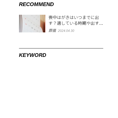
RECOMMEND
喪中はがきはいつまでに出
す？適している時期や出す範
囲を解説！
葬儀
2024.04.30
KEYWORD