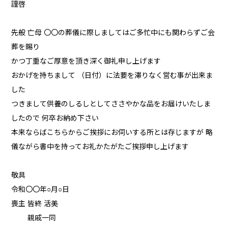
謹啓
先般 亡母 〇〇の葬儀に際しましてはご多忙中にも関わらずご会
葬を賜り
かつ丁重なご厚意を頂き深く御礼申し上げます
おかげを持ちまして （日付）に法要を滞りなく営む事が出来ま
した
つきまして供養のしるしとしてささやかな品をお届けいたしま
したので 何卒お納め下さい
本来ならばこちらからご挨拶にお伺いする所とは存じますが 略
儀ながら書中を持ってお礼かたがたご挨拶申し上げます
敬具
令和〇〇年○月○日
喪主 皆終 活美
親戚一同