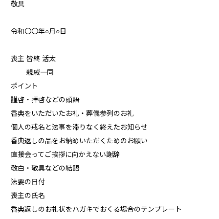
敬具
令和〇〇年○月○日
喪主 皆終 活太
親戚一同
ポイント
謹啓・拝啓などの頭語
香典をいただいたお礼・葬儀参列のお礼
個人の戒名と法事を滞りなく終えたお知らせ
香典返しの品をお納めいただくためのお願い
直接会ってご挨拶に向かえない謝辞
敬白・敬具などの結語
法要の日付
喪主の氏名
香典返しのお礼状をハガキでおくる場合のテンプレート