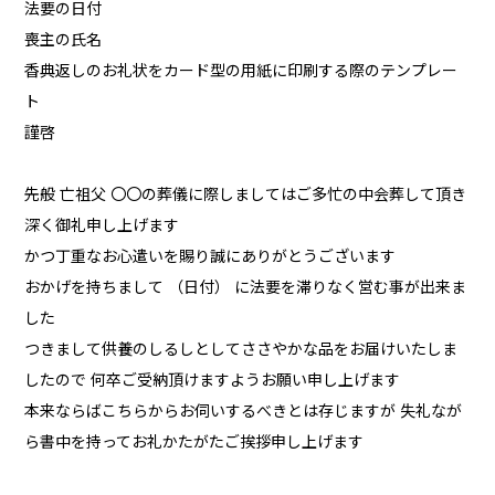
法要の日付
喪主の氏名
香典返しのお礼状をカード型の用紙に印刷する際のテンプレー
ト
謹啓
先般 亡祖父 〇〇の葬儀に際しましてはご多忙の中会葬して頂き
深く御礼申し上げます
かつ丁重なお心遣いを賜り誠にありがとうございます
おかげを持ちまして （日付） に法要を滞りなく営む事が出来ま
した
つきまして供養のしるしとしてささやかな品をお届けいたしま
したので 何卒ご受納頂けますようお願い申し上げます
本来ならばこちらからお伺いするべきとは存じますが 失礼なが
ら書中を持ってお礼かたがたご挨拶申し上げます