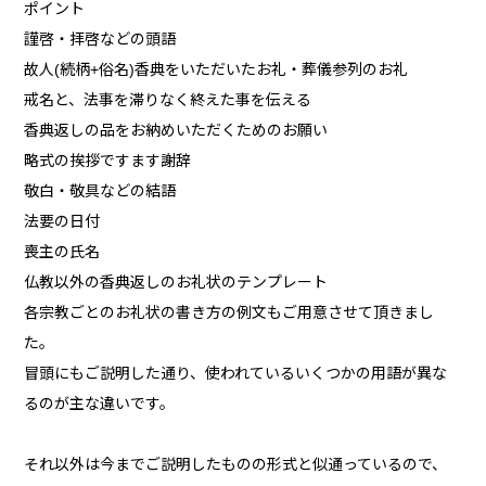
ポイント
謹啓・拝啓などの頭語
故人(続柄+俗名)香典をいただいたお礼・葬儀参列のお礼
戒名と、法事を滞りなく終えた事を伝える
香典返しの品をお納めいただくためのお願い
略式の挨拶ですます謝辞
敬白・敬具などの結語
法要の日付
喪主の氏名
仏教以外の香典返しのお礼状のテンプレート
各宗教ごとのお礼状の書き方の例文もご用意させて頂きまし
た。
冒頭にもご説明した通り、使われているいくつかの用語が異な
るのが主な違いです。
それ以外は今までご説明したものの形式と似通っているので、