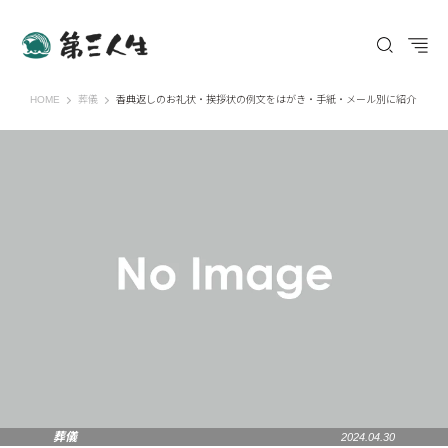
第三人生 〜寄り道の歩き方〜
HOME
葬儀
香典返しのお礼状・挨拶状の例文をはがき・手紙・メール別に紹介
葬儀
2024.04.30