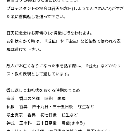
追悼ミサ が終わった頃に送りましょう。
プロテスタントの場合は召天記念日(しょうてんきねんび)がすぎ
た頃に香典返しを送って下さい。
召天記念会はお葬儀の1ヶ月後に行なわれます。
お礼状をかく時は、『成仏』や『往生』など仏教で使われる表
現は避けて下さい。
故人がお亡くなりになった事を話す際は、『召天』などがキリ
スト教の表現として適しています。
香典返しとお礼状をおくる時期のまとめ
宗派 香典の名称 時期 表現
仏教 香典 四十九日・三十五日後 往生など
浄土真宗 香典 初七日後 往生など
神式 玉串料 五十日祭後 帰幽(きゆう)