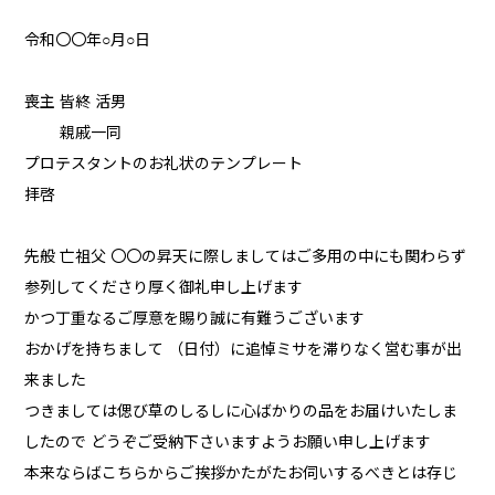
令和〇〇年○月○日
喪主 皆終 活男
親戚一同
プロテスタントのお礼状のテンプレート
拝啓
先般 亡祖父 〇〇の昇天に際しましてはご多用の中にも関わらず
参列してくださり厚く御礼申し上げます
かつ丁重なるご厚意を賜り誠に有難うございます
おかげを持ちまして （日付）に追悼ミサを滞りなく営む事が出
来ました
つきましては偲び草のしるしに心ばかりの品をお届けいたしま
したので どうぞご受納下さいますようお願い申し上げます
本来ならばこちらからご挨拶かたがたお伺いするべきとは存じ