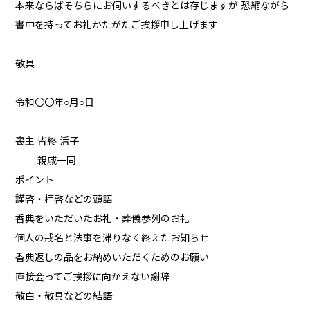
本来ならばそちらにお伺いするべきとは存じますが 恐縮ながら
書中を持ってお礼かたがたご挨拶申し上げます
敬具
令和〇〇年○月○日
喪主 皆終 活子
親戚一同
ポイント
謹啓・拝啓などの頭語
香典をいただいたお礼・葬儀参列のお礼
個人の戒名と法事を滞りなく終えたお知らせ
香典返しの品をお納めいただくためのお願い
直接会ってご挨拶に向かえない謝辞
敬白・敬具などの結語