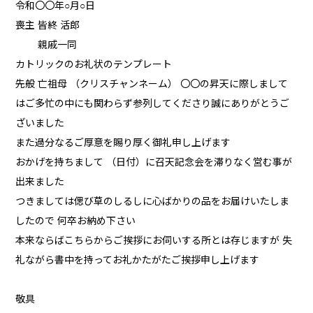
令和〇〇年○月○日
喪主 皆終 活郎
親戚一同
カトリックのお礼状のテンプレート
先般 亡祖母 （クリスチャンネーム） 〇〇の昇天に際しまして
はご多忙の中にも関わらず参列してくださり誠にありがとうご
ざいました
また過分なるご厚意を賜り厚く御礼申し上げます
おかげを持ちまして （日付）に召天記念会を滞りなく営む事が
出来ました
つきましては偲び草のしるしに心ばかりの品をお届けいたしま
したので 何卒お納め下さい
本来ならばこちらからご挨拶にお伺いする所とは存じますが 失
礼ながら書中を持ってお礼かたがたご挨拶申し上げます
敬具