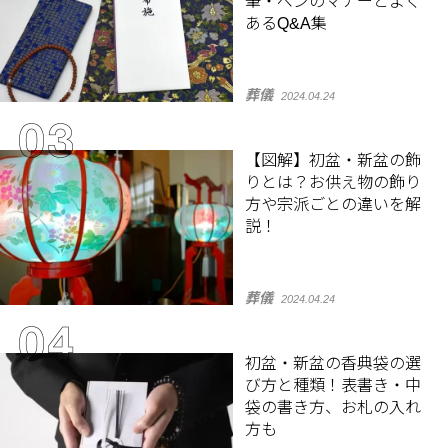
筆・ペンのマナーとよく
あるQ&A集
葬儀
2024.04.24
【図解】初盆・新盆の飾
りとは？お供え物の飾り
方や宗派ごとの違いを解
説！
葬儀
2024.04.24
初盆・新盆の香典袋の選
び方と種類！表書き・中
袋の書き方、お札の入れ
方も