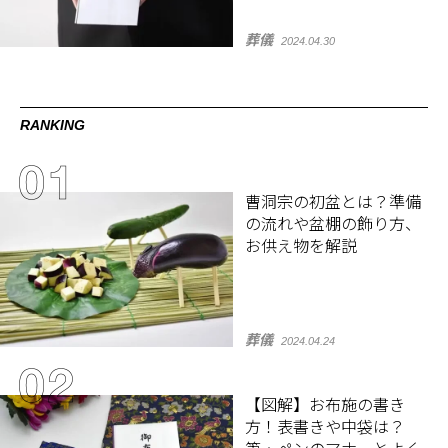
葬儀
2024.04.30
RANKING
曹洞宗の初盆とは？準備
の流れや盆棚の飾り方、
お供え物を解説
葬儀
2024.04.24
【図解】お布施の書き
方！表書きや中袋は？