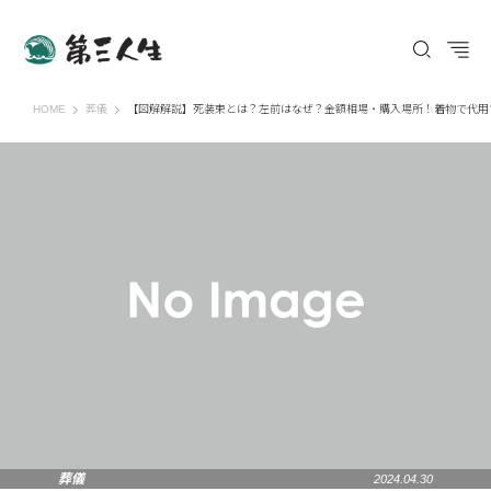
第三人生 〜寄り道の歩き方〜
HOME
葬儀
【図解解説】死装束とは？左前はなぜ？金額相場・購入場所！着物で代用
葬儀
2024.04.30