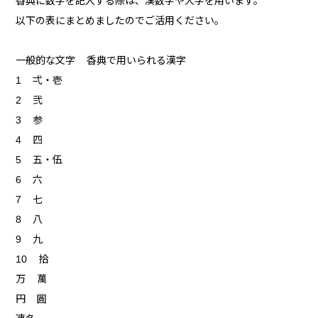
香典に数字を記入する際は、漢数字や大字を用います。
以下の表にまとめましたのでご活用ください。
一般的な文字 香典で用いられる漢字
1 弌・壱
2 弐
3 参
4 四
5 五・伍
6 六
7 七
8 八
9 九
10 拾
万 萬
円 圓