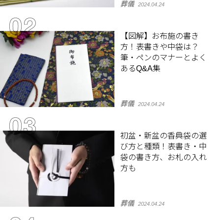
葬儀
2024.04.24
【図解】お布施の書き
方！表書きや中袋は？
筆・ペンのマナーとよく
あるQ&A集
葬儀
2024.04.24
初盆・新盆の香典袋の選
び方と種類！表書き・中
袋の書き方、お札の入れ
方も
葬儀
2024.04.24