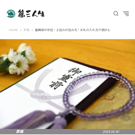
第三人生 〜寄り道の歩き方〜
HOME
葬儀
香典袋の中包・上包みの包み方！お札の入れ方や袱紗も
葬儀
2024.04.30