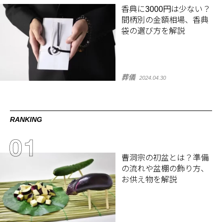
香典に3000円は少ない？
間柄別の金額相場、香典
袋の選び方を解説
葬儀
2024.04.30
RANKING
曹洞宗の初盆とは？準備
の流れや盆棚の飾り方、
お供え物を解説