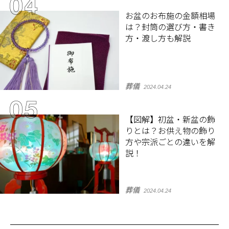
お盆のお布施の金額相場
は？封筒の選び方・書き
方・渡し方も解説
葬儀
2024.04.24
【図解】初盆・新盆の飾
りとは？お供え物の飾り
方や宗派ごとの違いを解
説！
葬儀
2024.04.24