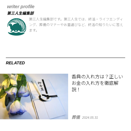
writer profile
第三人生編集部
第三人生編集部です。第三人生では、終活・ライフエンディ
ング、葬儀のマナーやお墓選びなど、終活の知りたいに答え
ます。
RELATED
香典の入れ方は？正しい
お金の入れ方を徹底解
説！
葬儀
2024.05.31