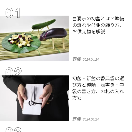
曹洞宗の初盆とは？準備
の流れや盆棚の飾り方、
お供え物を解説
葬儀
2024.04.24
初盆・新盆の香典袋の選
び方と種類！表書き・中
袋の書き方、お札の入れ
方も
葬儀
2024.04.24