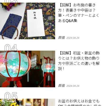
【図解】お布施の書き
方！表書きや中袋は？
筆・ペンのマナーとよく
あるQ&A集
葬儀
2024.04.24
【図解】初盆・新盆の飾
りとは？お供え物の飾り
方や宗派ごとの違いを解
説！
葬儀
2024.04.24
お盆のお供えはお金でも