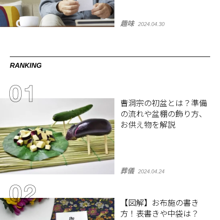
趣味
2024.04.30
RANKING
曹洞宗の初盆とは？準備
の流れや盆棚の飾り方、
お供え物を解説
葬儀
2024.04.24
【図解】お布施の書き
方！表書きや中袋は？