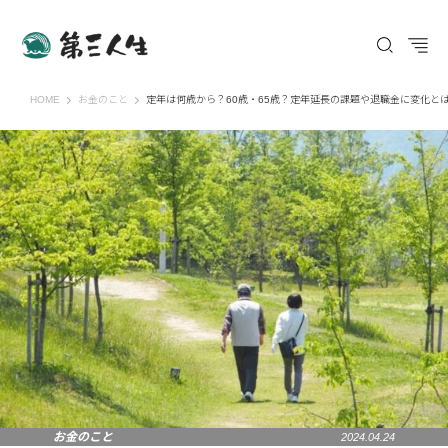
第三人生 〜寄り道の歩き方〜
HOME
お金のこと
定年は何歳から？60歳・65歳？定年延長の課題や退職金に変化と
お金のこと
2024.04.24