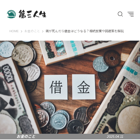
第三人生 〜寄り道の歩き方〜
HOME
お金のこと
親が死んだら借金はどうなる？相続放棄や回避策を解説
お金のこと
2025.04.11