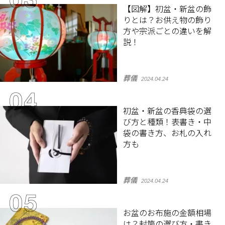
【図解】初盆・新盆の飾
りとは？お供え物の飾り
方や宗派ごとの違いを解
説！
葬儀
2024.04.24
初盆・新盆の香典袋の選
び方と種類！表書き・中
袋の書き方、お札の入れ
方も
葬儀
2024.04.24
お盆のお布施の金額相場
は？封筒の選び方・書き