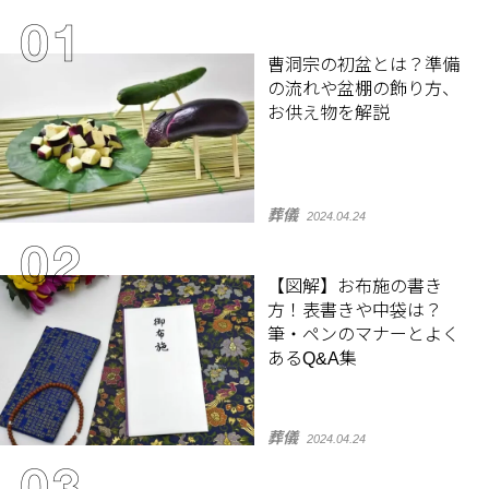
曹洞宗の初盆とは？準備
の流れや盆棚の飾り方、
お供え物を解説
葬儀
2024.04.24
【図解】お布施の書き
方！表書きや中袋は？
筆・ペンのマナーとよく
あるQ&A集
葬儀
2024.04.24