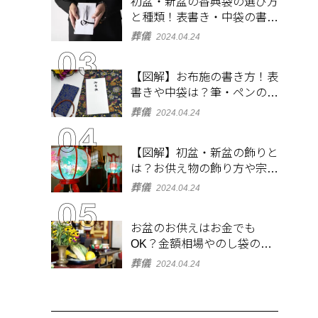
初盆・新盆の香典袋の選び方
と種類！表書き・中袋の書き
方、お札の入れ方も
葬儀
2024.04.24
【図解】お布施の書き方！表
書きや中袋は？筆・ペンのマ
ナーとよくあるQ&A集
葬儀
2024.04.24
【図解】初盆・新盆の飾りと
は？お供え物の飾り方や宗派
ごとの違いを解説！
葬儀
2024.04.24
お盆のお供えはお金でも
OK？金額相場やのし袋の書
き方も解説
葬儀
2024.04.24