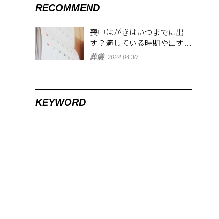
RECOMMEND
喪中はがきはいつまでに出
す？適している時期や出す範
囲を解説！
葬儀
2024.04.30
KEYWORD