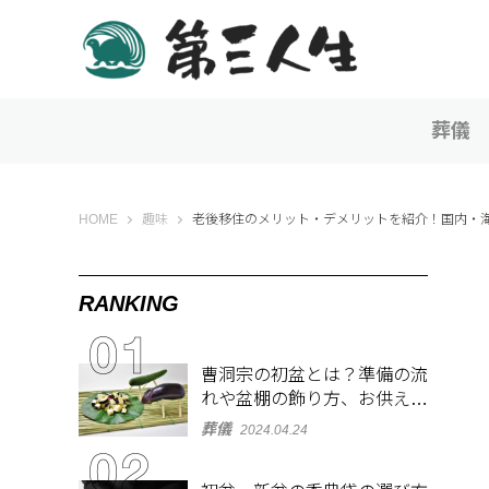
葬儀
第三人生 〜寄り道の歩き方〜
HOME
趣味
老後移住のメリット・デメリットを紹介！国内・
RANKING
曹洞宗の初盆とは？準備の流
れや盆棚の飾り方、お供え物
を解説
葬儀
2024.04.24