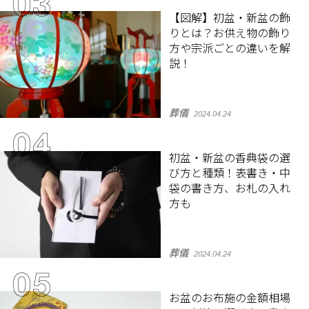
【図解】初盆・新盆の飾
りとは？お供え物の飾り
方や宗派ごとの違いを解
説！
葬儀
2024.04.24
初盆・新盆の香典袋の選
び方と種類！表書き・中
袋の書き方、お札の入れ
方も
葬儀
2024.04.24
お盆のお布施の金額相場