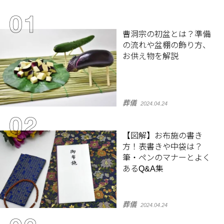
曹洞宗の初盆とは？準備
の流れや盆棚の飾り方、
お供え物を解説
葬儀
2024.04.24
【図解】お布施の書き
方！表書きや中袋は？
筆・ペンのマナーとよく
あるQ&A集
葬儀
2024.04.24