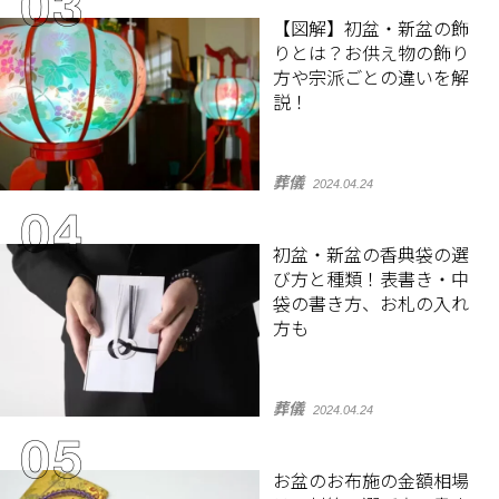
【図解】初盆・新盆の飾
りとは？お供え物の飾り
方や宗派ごとの違いを解
説！
葬儀
2024.04.24
初盆・新盆の香典袋の選
び方と種類！表書き・中
袋の書き方、お札の入れ
方も
葬儀
2024.04.24
お盆のお布施の金額相場