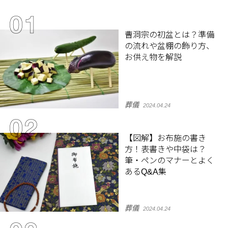
曹洞宗の初盆とは？準備
の流れや盆棚の飾り方、
お供え物を解説
葬儀
2024.04.24
【図解】お布施の書き
方！表書きや中袋は？
筆・ペンのマナーとよく
あるQ&A集
葬儀
2024.04.24