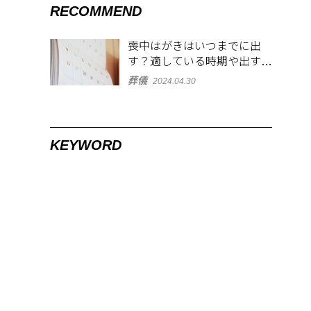
RECOMMEND
喪中はがきはいつまでに出
す？適している時期や出す範
囲を解説！
葬儀
2024.04.30
KEYWORD