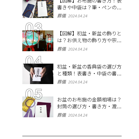
【図解】お布施の書き方！表
書きや中袋は？筆・ペンのマ
ナーとよくあるQ&A集
葬儀
2024.04.24
【図解】初盆・新盆の飾りと
は？お供え物の飾り方や宗派
ごとの違いを解説！
葬儀
2024.04.24
初盆・新盆の香典袋の選び方
と種類！表書き・中袋の書き
方、お札の入れ方も
葬儀
2024.04.24
お盆のお布施の金額相場は？
封筒の選び方・書き方・渡し
方も解説
葬儀
2024.04.24