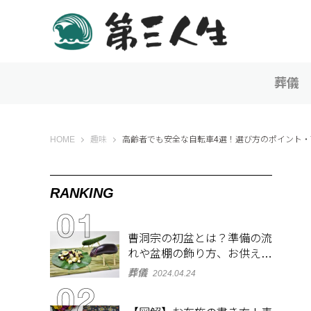
葬儀
第三人生 〜寄り道の歩き方〜
HOME
趣味
高齢者でも安全な自転車4選！選び方のポイント
RANKING
曹洞宗の初盆とは？準備の流
れや盆棚の飾り方、お供え物
を解説
葬儀
2024.04.24