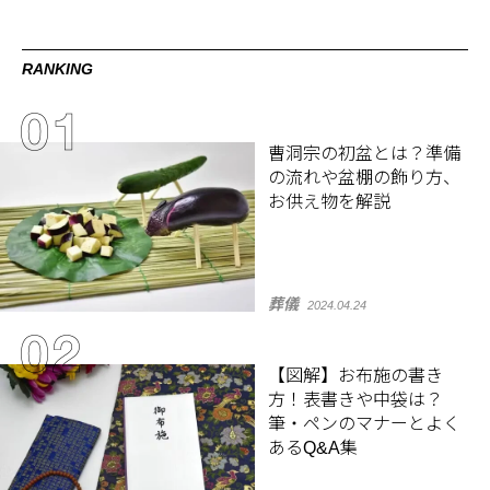
RANKING
曹洞宗の初盆とは？準備
の流れや盆棚の飾り方、
お供え物を解説
葬儀
2024.04.24
【図解】お布施の書き
方！表書きや中袋は？
筆・ペンのマナーとよく
あるQ&A集