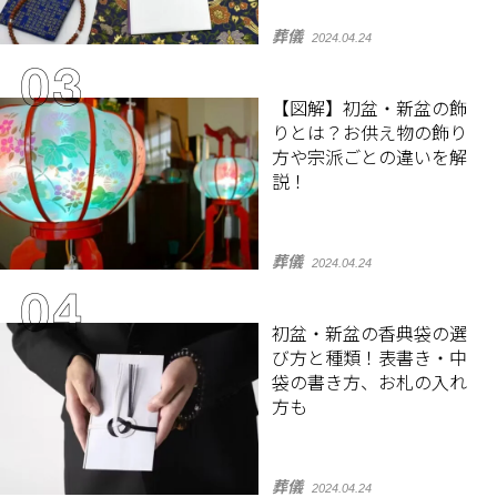
葬儀
2024.04.24
【図解】初盆・新盆の飾
りとは？お供え物の飾り
方や宗派ごとの違いを解
説！
葬儀
2024.04.24
初盆・新盆の香典袋の選
び方と種類！表書き・中
袋の書き方、お札の入れ
方も
葬儀
2024.04.24