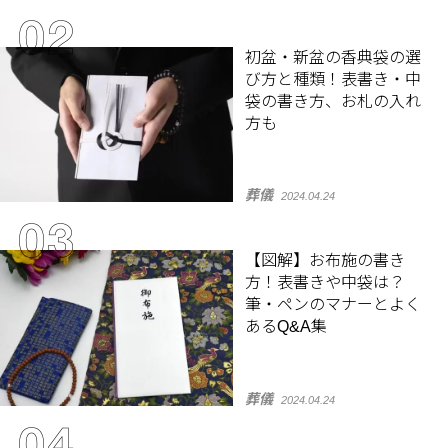
初盆・新盆の香典袋の選
び方と種類！表書き・中
袋の書き方、お札の入れ
方も
葬儀
2024.04.24
【図解】お布施の書き
方！表書きや中袋は？
筆・ペンのマナーとよく
あるQ&A集
葬儀
2024.04.24