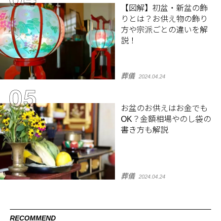
【図解】初盆・新盆の飾
りとは？お供え物の飾り
方や宗派ごとの違いを解
説！
葬儀
2024.04.24
お盆のお供えはお金でも
OK？金額相場やのし袋の
書き方も解説
葬儀
2024.04.24
RECOMMEND