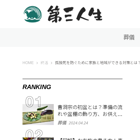
葬儀
第三人生 〜寄り道の歩き方〜
HOME
終活
孤独死を防ぐために家族と地域ができる対策とは
RANKING
曹洞宗の初盆とは？準備の流
れや盆棚の飾り方、お供え物
を解説
葬儀
2024.04.24