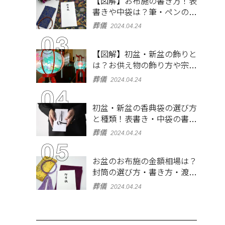
【図解】お布施の書き方！表
書きや中袋は？筆・ペンのマ
ナーとよくあるQ&A集
葬儀
2024.04.24
【図解】初盆・新盆の飾りと
は？お供え物の飾り方や宗派
ごとの違いを解説！
葬儀
2024.04.24
初盆・新盆の香典袋の選び方
と種類！表書き・中袋の書き
方、お札の入れ方も
葬儀
2024.04.24
お盆のお布施の金額相場は？
封筒の選び方・書き方・渡し
方も解説
葬儀
2024.04.24