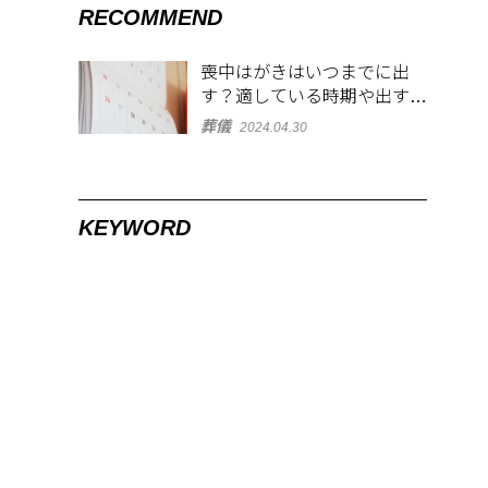
RECOMMEND
喪中はがきはいつまでに出
す？適している時期や出す範
囲を解説！
葬儀
2024.04.30
KEYWORD