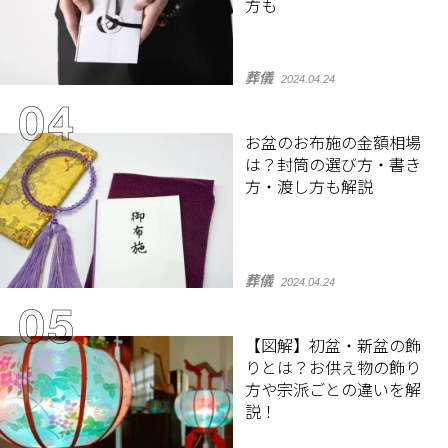
方も
葬儀
2024.04.24
お盆のお布施の金額相場
は？封筒の選び方・書き
方・渡し方も解説
葬儀
2024.04.24
【図解】初盆・新盆の飾
りとは？お供え物の飾り
方や宗派ごとの違いを解
説！