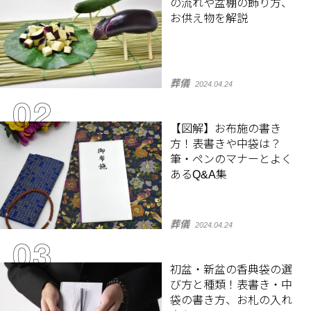
の流れや盆棚の飾り方、
お供え物を解説
葬儀
2024.04.24
【図解】お布施の書き
方！表書きや中袋は？
筆・ペンのマナーとよく
あるQ&A集
葬儀
2024.04.24
初盆・新盆の香典袋の選
び方と種類！表書き・中
袋の書き方、お札の入れ