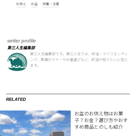
お供え
お盆
供養・法要
writer profile
第三人生編集部
第三人生編集部です。第三人生では、終活・ライフエンディ
ング、葬儀のマナーやお墓選びなど、終活の知りたいに答え
ます。
RELATED
お盆のお供え物はお菓
子？お金？選び方やおす
すめ商品とのしも紹介