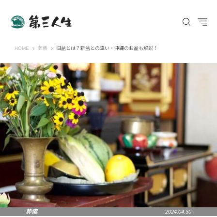
第三人生 〜寄り道の歩き方〜
HOME
葬儀
旧盆とは？新盆との違い・沖縄のお盆も解説！
葬儀
2024.04.30