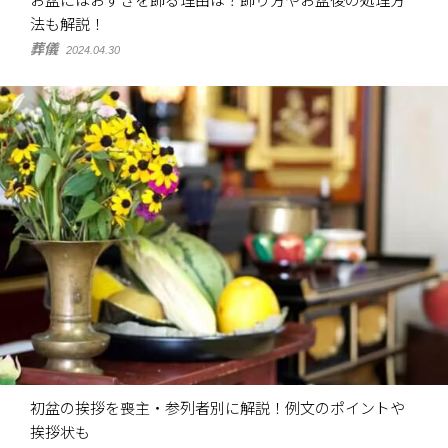
お盆にほおずきを飾る理由は？飾り方やお盆後の処理方
法も解説！
葬儀
2024.04.30
初盆の挨拶を喪主・参列者別に解説！例文のポイントや
挨拶状も