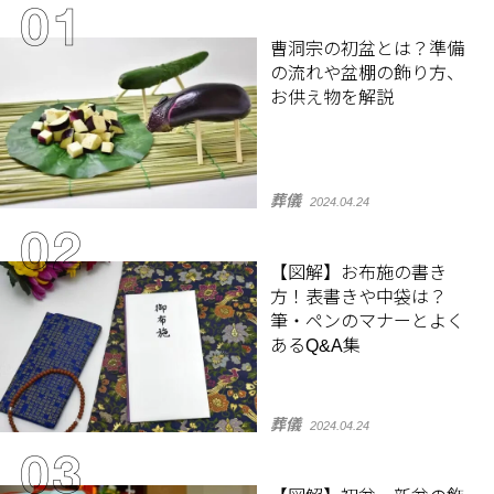
曹洞宗の初盆とは？準備
の流れや盆棚の飾り方、
お供え物を解説
葬儀
2024.04.24
【図解】お布施の書き
方！表書きや中袋は？
筆・ペンのマナーとよく
あるQ&A集
葬儀
2024.04.24