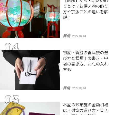
【図解】初盆・新盆の飾
りとは？お供え物の飾り
方や宗派ごとの違いを解
説！
葬儀
2024.04.24
初盆・新盆の香典袋の選
び方と種類！表書き・中
袋の書き方、お札の入れ
方も
葬儀
2024.04.24
お盆のお布施の金額相場
は？封筒の選び方・書き