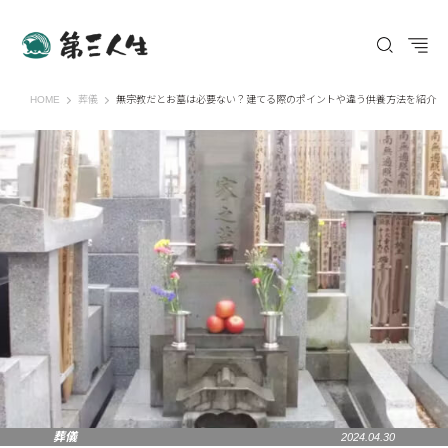
第三人生 〜寄り道の歩き方〜
HOME
葬儀
無宗教だとお墓は必要ない？建てる際のポイントや違う供養方法を紹介
葬儀
2024.04.30