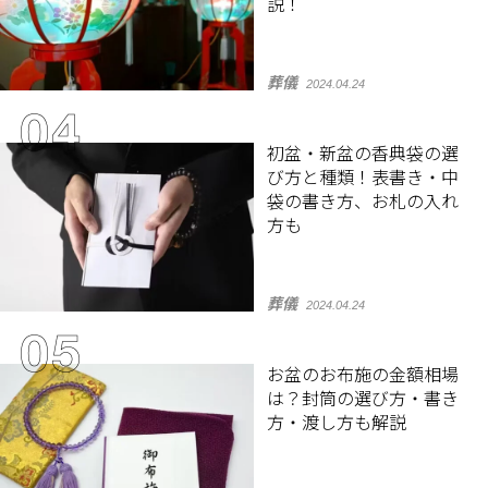
説！
葬儀
2024.04.24
初盆・新盆の香典袋の選
び方と種類！表書き・中
袋の書き方、お札の入れ
方も
葬儀
2024.04.24
お盆のお布施の金額相場
は？封筒の選び方・書き
方・渡し方も解説