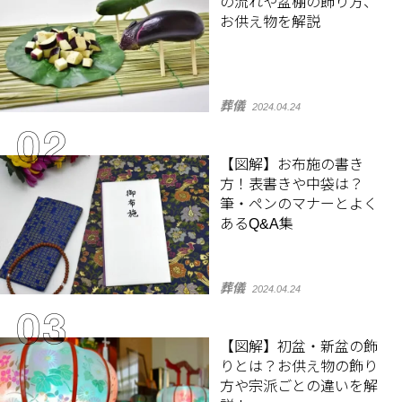
の流れや盆棚の飾り方、
お供え物を解説
葬儀
2024.04.24
【図解】お布施の書き
方！表書きや中袋は？
筆・ペンのマナーとよく
あるQ&A集
葬儀
2024.04.24
【図解】初盆・新盆の飾
りとは？お供え物の飾り
方や宗派ごとの違いを解