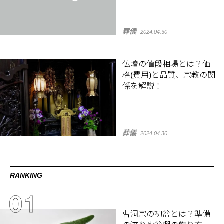
葬儀
2024.04.30
仏壇の値段相場とは？価
格(費用)と品質、宗教の関
係を解説！
葬儀
2024.04.30
RANKING
曹洞宗の初盆とは？準備