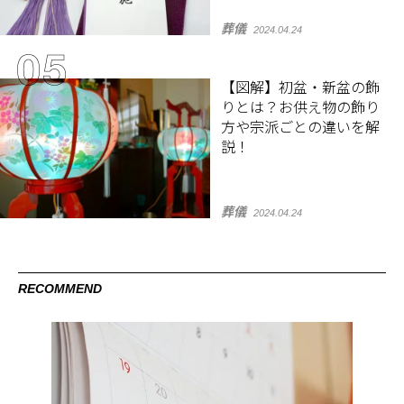
葬儀
2024.04.24
【図解】初盆・新盆の飾
りとは？お供え物の飾り
方や宗派ごとの違いを解
説！
葬儀
2024.04.24
RECOMMEND