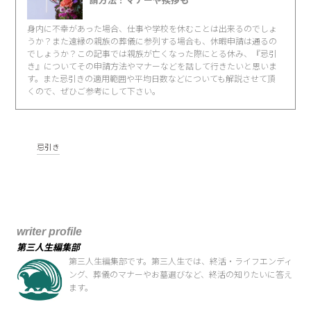
請方法！マナーや挨拶も
身内に不幸があった場合、仕事や学校を休むことは出来るのでしょ
うか？また遠縁の親族の葬儀に参列する場合も、休暇申請は通るの
でしょうか？この記事では親族が亡くなった際にとる休み、『忌引
き』についてその申請方法やマナーなどを話して行きたいと思いま
す。また忌引きの適用範囲や平均日数などについても解説させて頂
くので、ぜひご参考にして下さい。
忌引き
writer profile
第三人生編集部
第三人生編集部です。第三人生では、終活・ライフエンディ
ング、葬儀のマナーやお墓選びなど、終活の知りたいに答え
ます。