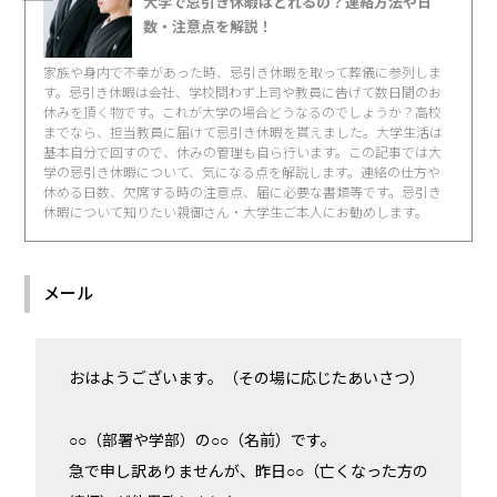
大学で忌引き休暇はとれるの？連絡方法や日
数・注意点を解説！
家族や身内で不幸があった時、忌引き休暇を取って葬儀に参列しま
す。忌引き休暇は会社、学校問わず上司や教員に告げて数日間のお
休みを頂く物です。これが大学の場合どうなるのでしょうか？高校
までなら、担当教員に届けて忌引き休暇を貰えました。大学生活は
基本自分で回すので、休みの管理も自ら行います。この記事では大
学の忌引き休暇について、気になる点を解説します。連絡の仕方や
休める日数、欠席する時の注意点、届に必要な書類等です。忌引き
休暇について知りたい親御さん・大学生ご本人にお勧めします。
メール
おはようございます。（その場に応じたあいさつ）
○○（部署や学部）の○○（名前）です。
急で申し訳ありませんが、昨日○○（亡くなった方の