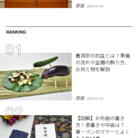
葬儀
2024.04.30
RANKING
曹洞宗の初盆とは？準備
の流れや盆棚の飾り方、
お供え物を解説
葬儀
2024.04.24
【図解】お布施の書き
方！表書きや中袋は？
筆・ペンのマナーとよく