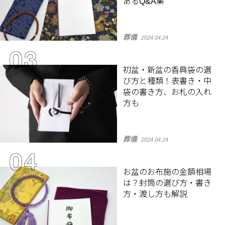
あるQ&A集
葬儀
2024.04.24
初盆・新盆の香典袋の選
び方と種類！表書き・中
袋の書き方、お札の入れ
方も
葬儀
2024.04.24
お盆のお布施の金額相場
は？封筒の選び方・書き
方・渡し方も解説