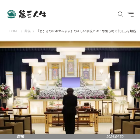
第三人生 〜寄り道の歩き方〜
HOME
葬儀
『忌引きのため休みます』の正しい表現とは？忌引き時の伝え方を解説
葬儀
2024.04.30