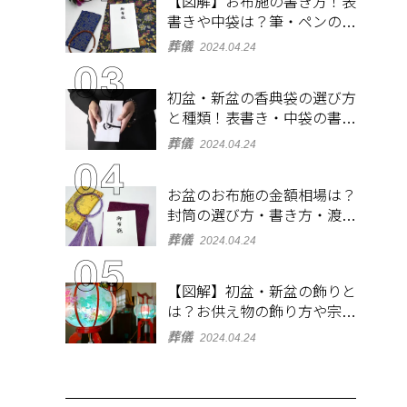
【図解】お布施の書き方！表
書きや中袋は？筆・ペンのマ
ナーとよくあるQ&A集
葬儀
2024.04.24
初盆・新盆の香典袋の選び方
と種類！表書き・中袋の書き
方、お札の入れ方も
葬儀
2024.04.24
お盆のお布施の金額相場は？
封筒の選び方・書き方・渡し
方も解説
葬儀
2024.04.24
【図解】初盆・新盆の飾りと
は？お供え物の飾り方や宗派
ごとの違いを解説！
葬儀
2024.04.24