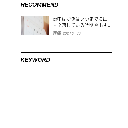
RECOMMEND
喪中はがきはいつまでに出
す？適している時期や出す範
囲を解説！
葬儀
2024.04.30
KEYWORD