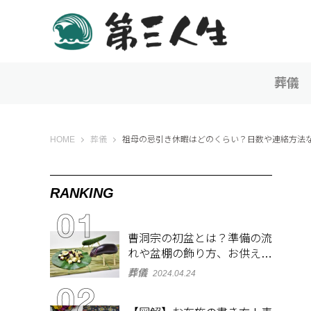
葬儀
第三人生 〜寄り道の歩き方〜
HOME
葬儀
祖母の忌引き休暇はどのくらい？日数や連絡方法
RANKING
曹洞宗の初盆とは？準備の流
れや盆棚の飾り方、お供え物
を解説
葬儀
2024.04.24