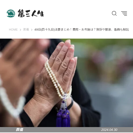
第三人生 〜寄り道の歩き方〜
HOME
葬儀
49日(四十九日)法要まとめ！費用・お布施は？挨拶や服装、香典も解説
葬儀
2024.04.30