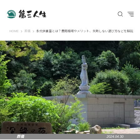
第三人生 〜寄り道の歩き方〜
HOME
葬儀
永代供養墓とは？費用相場やメリット、失敗しない選び方などを解説
葬儀
2024.04.30