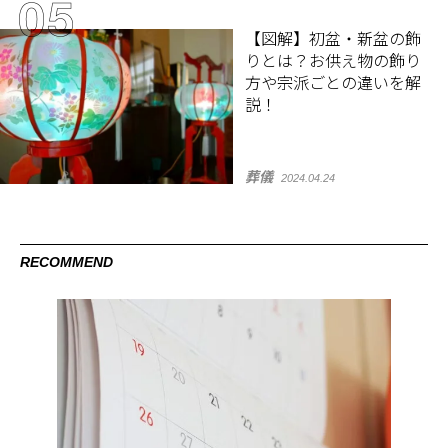
【図解】初盆・新盆の飾
りとは？お供え物の飾り
方や宗派ごとの違いを解
説！
葬儀
2024.04.24
RECOMMEND