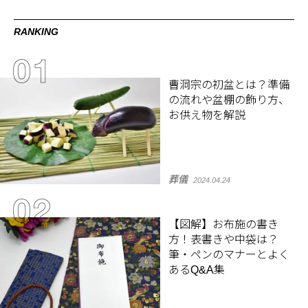
RANKING
曹洞宗の初盆とは？準備
の流れや盆棚の飾り方、
お供え物を解説
葬儀
2024.04.24
【図解】お布施の書き
方！表書きや中袋は？
筆・ペンのマナーとよく
あるQ&A集