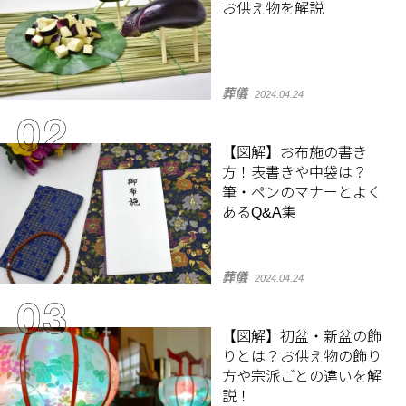
お供え物を解説
葬儀
2024.04.24
【図解】お布施の書き
方！表書きや中袋は？
筆・ペンのマナーとよく
あるQ&A集
葬儀
2024.04.24
【図解】初盆・新盆の飾
りとは？お供え物の飾り
方や宗派ごとの違いを解
説！